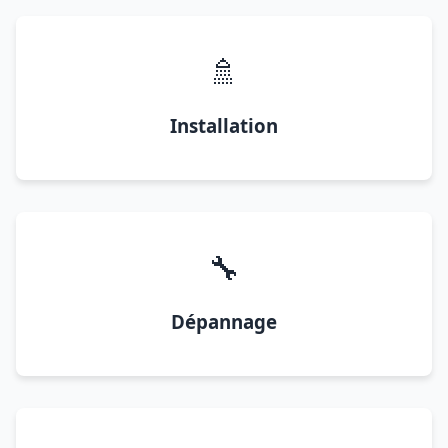
🚿
Installation
🔧
Dépannage