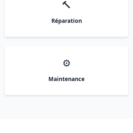
🔨
Réparation
⚙️
Maintenance