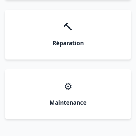
🔨
Réparation
⚙️
Maintenance