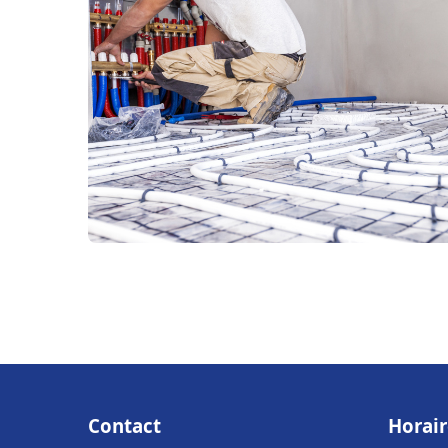
Contact
Horair