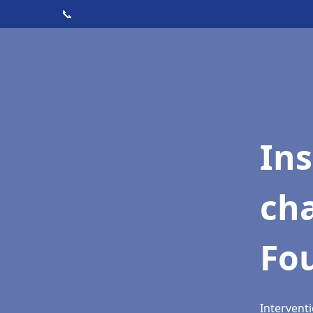
📞
In
cha
Fo
Intervent