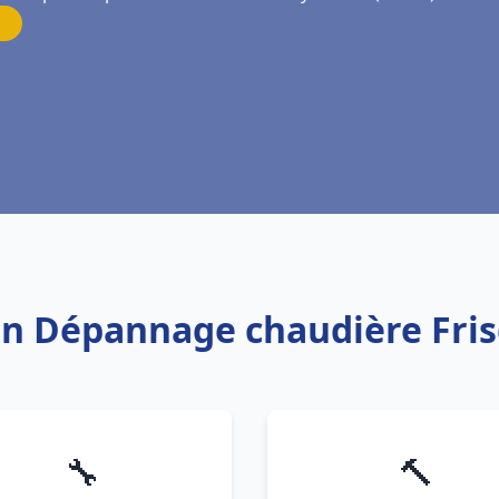
tion Dépannage chaudière Fri
🔧
🔨