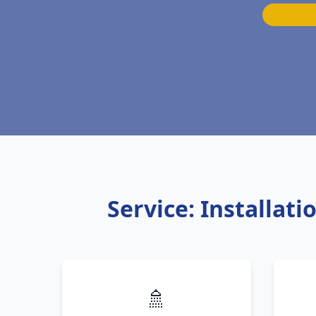
Service: Installa
🚿