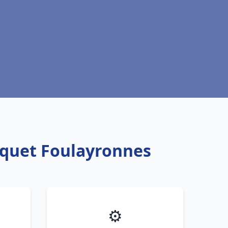
squet Foulayronnes
⚙️