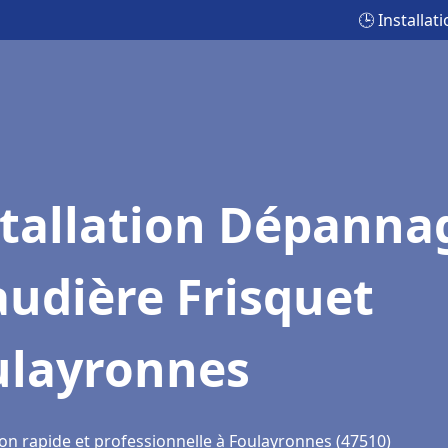
🕒 Installa
stallation Dépanna
udière Frisquet
ulayronnes
ion rapide et professionnelle à Foulayronnes (47510)