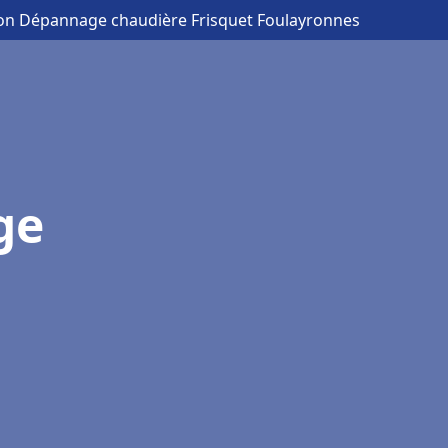
tion Dépannage chaudière Frisquet Foulayronnes
ge