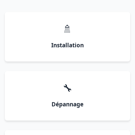
🚿
Installation
🔧
Dépannage