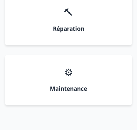
🔨
Réparation
⚙️
Maintenance