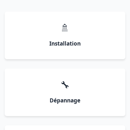
🚿
Installation
🔧
Dépannage