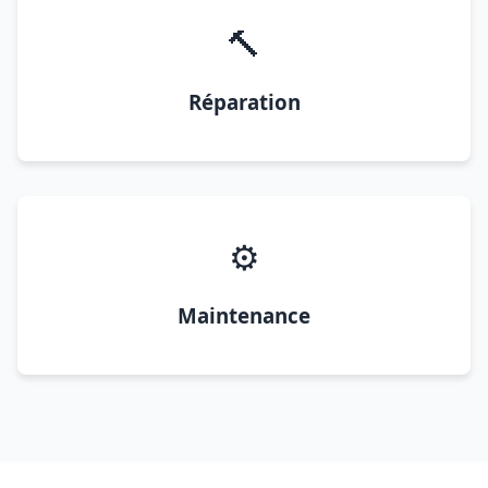
🔨
Réparation
⚙️
Maintenance