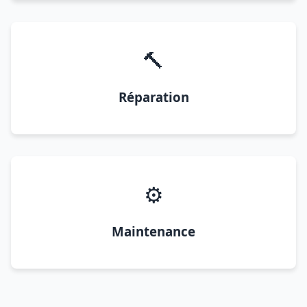
🔨
Réparation
⚙️
Maintenance