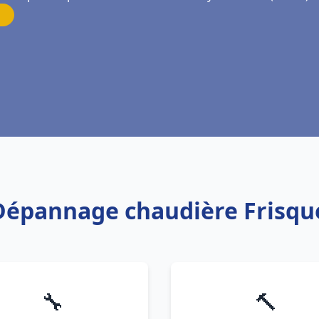
n Dépannage chaudière Frisqu
🔧
🔨