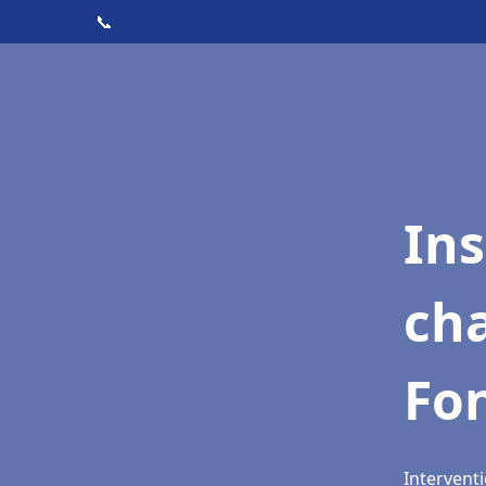
📞
In
cha
Fo
Intervent