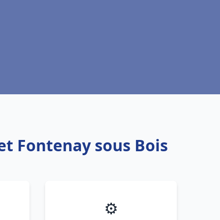
et Fontenay sous Bois
⚙️