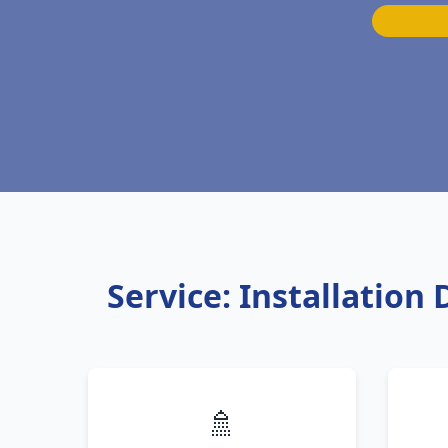
Service: Installatio
🚿