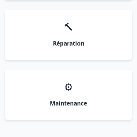
🔨
Réparation
⚙️
Maintenance