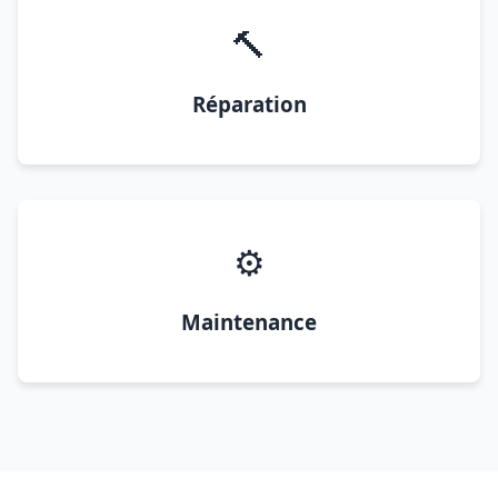
🔨
Réparation
⚙️
Maintenance