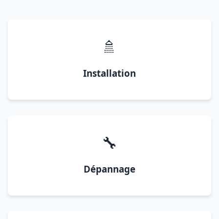
🚿
Installation
🔧
Dépannage