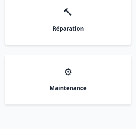
🔨
Réparation
⚙️
Maintenance