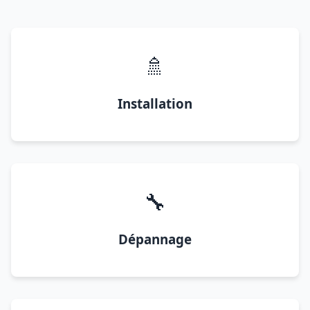
🚿
Installation
🔧
Dépannage