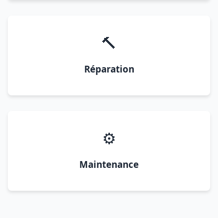
🔨
Réparation
⚙️
Maintenance