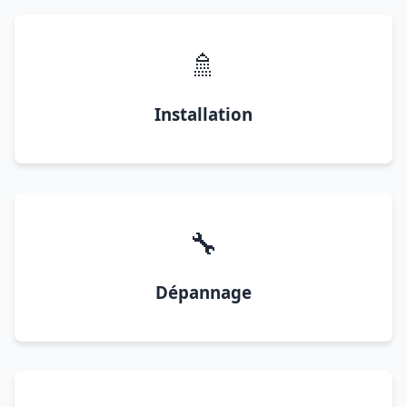
🚿
Installation
🔧
Dépannage