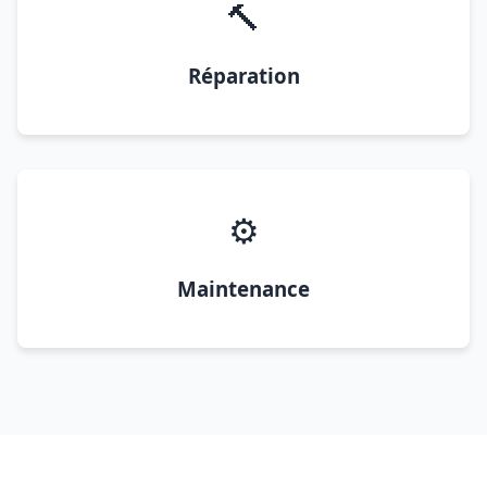
🔨
Réparation
⚙️
Maintenance