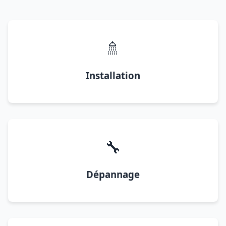
🚿
Installation
🔧
Dépannage