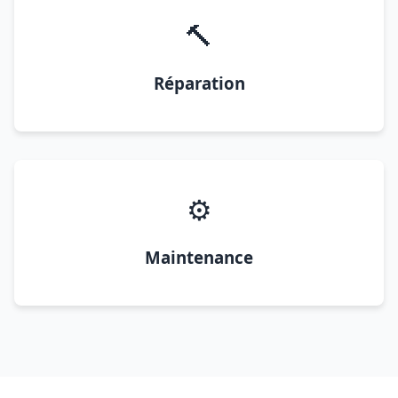
🔨
Réparation
⚙️
Maintenance