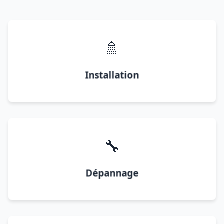
🚿
Installation
🔧
Dépannage