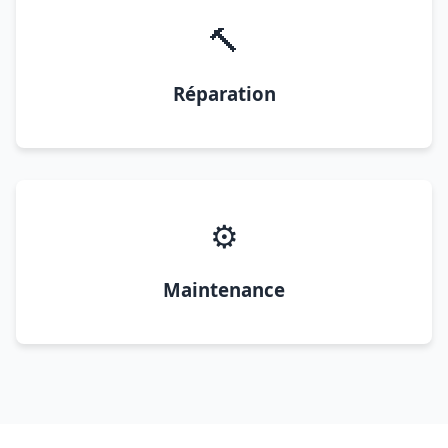
🔨
Réparation
⚙️
Maintenance