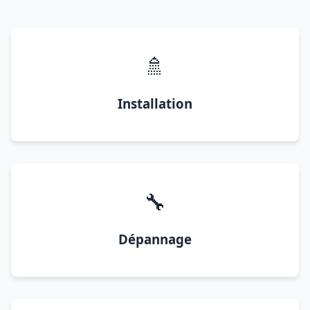
🚿
Installation
🔧
Dépannage