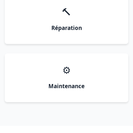
🔨
Réparation
⚙️
Maintenance