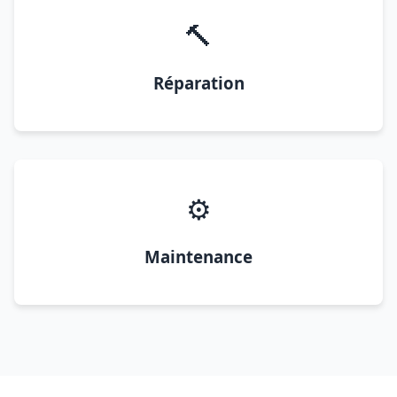
🔨
Réparation
⚙️
Maintenance