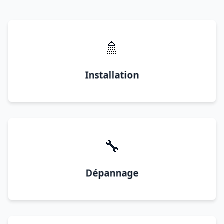
🚿
Installation
🔧
Dépannage