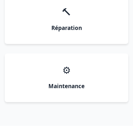
🔨
Réparation
⚙️
Maintenance