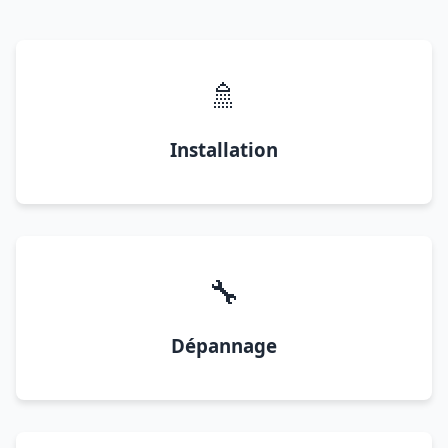
🚿
Installation
🔧
Dépannage