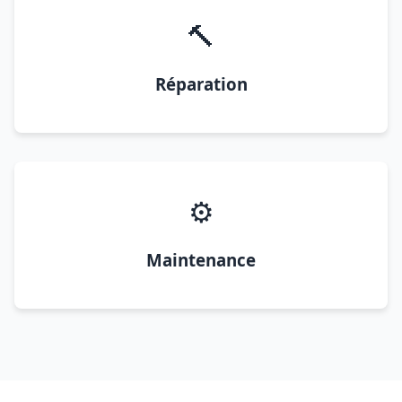
🔨
Réparation
⚙️
Maintenance