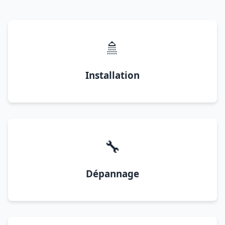
🚿
Installation
🔧
Dépannage