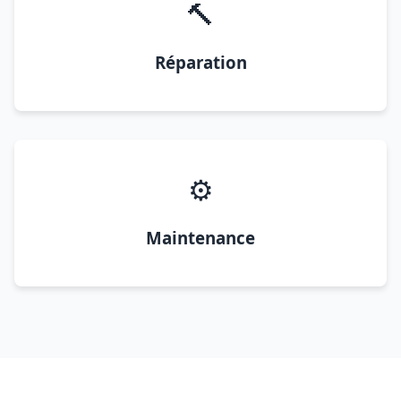
🔨
Réparation
⚙️
Maintenance