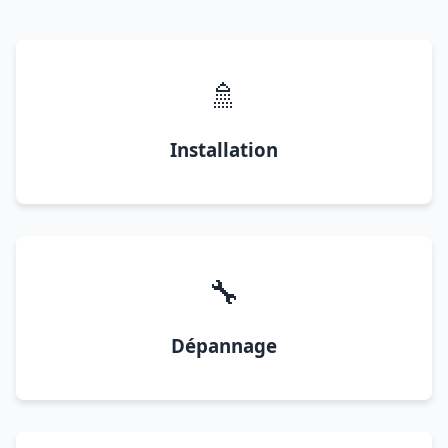
🚿
Installation
🔧
Dépannage