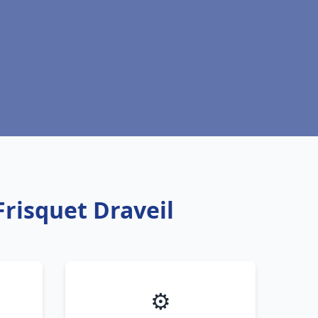
Frisquet Draveil
⚙️