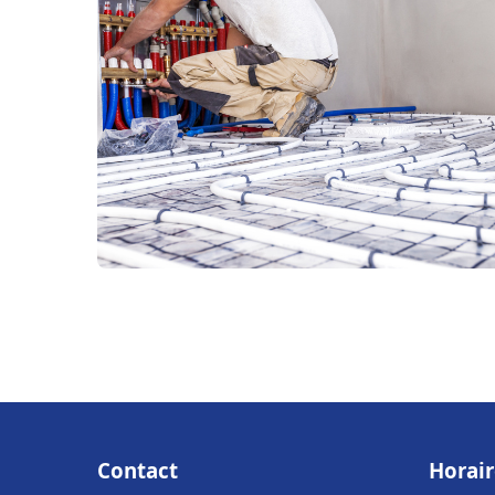
Contact
Horair