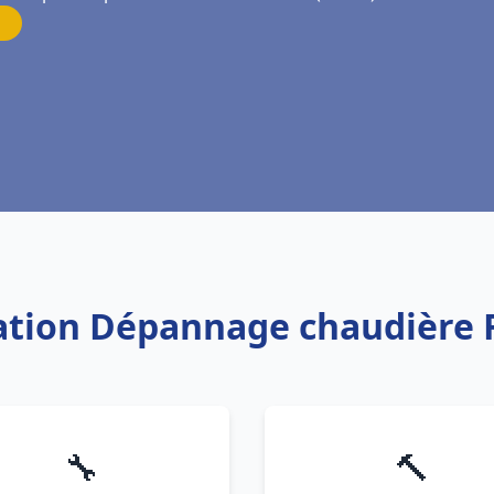
lation Dépannage chaudière 
🔧
🔨