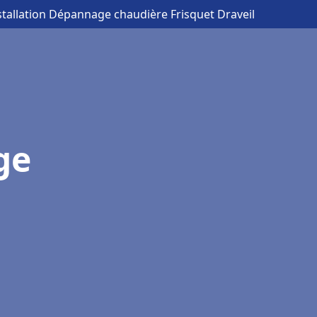
stallation Dépannage chaudière Frisquet Draveil
ge