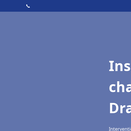
📞
In
cha
Dra
Interventi