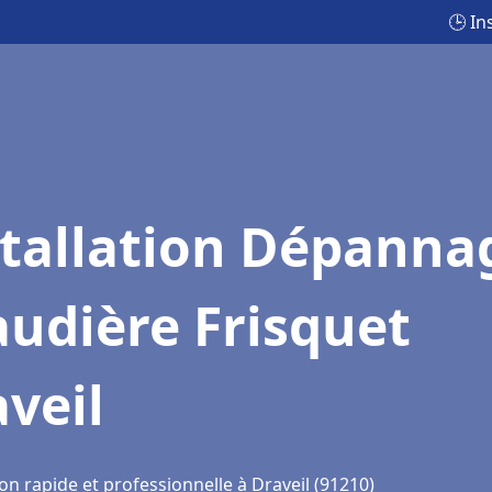
🕒 In
stallation Dépanna
udière Frisquet
veil
on rapide et professionnelle à Draveil (91210)