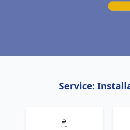
Service: Instal
🚿