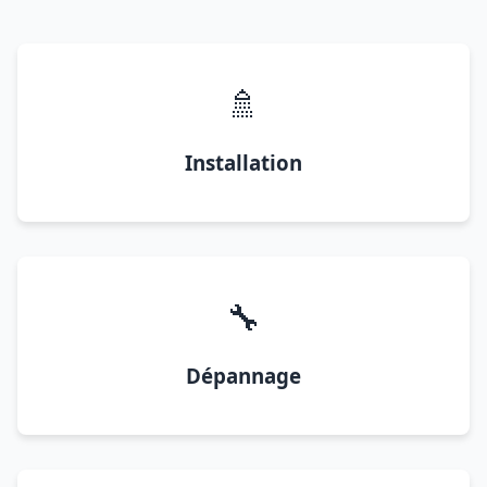
🚿
Installation
🔧
Dépannage