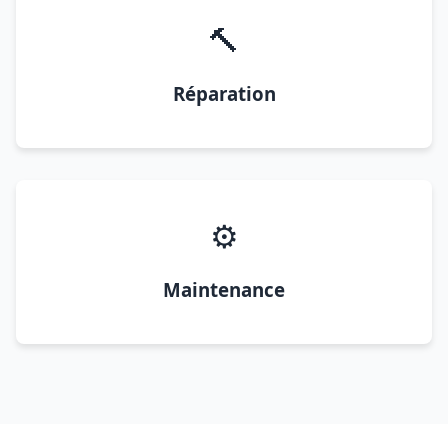
🔨
Réparation
⚙️
Maintenance