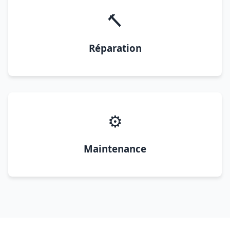
🔨
Réparation
⚙️
Maintenance