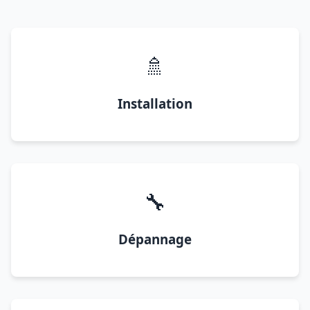
🚿
Installation
🔧
Dépannage