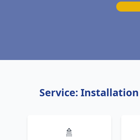
Service: Installatio
🚿