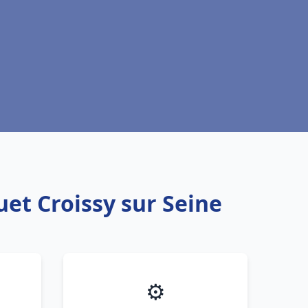
uet Croissy sur Seine
⚙️