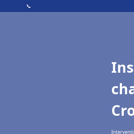
📞
In
cha
Cro
Interventi