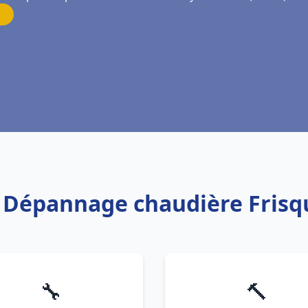
n Dépannage chaudière Frisq
🔧
🔨