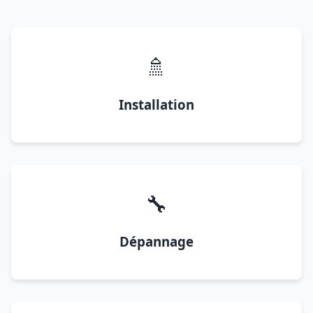
🚿
Installation
🔧
Dépannage