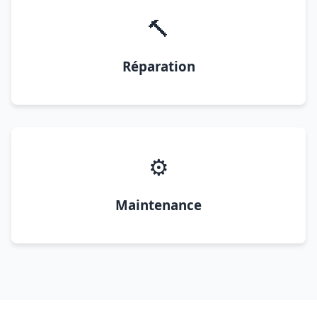
🔨
Réparation
⚙️
Maintenance