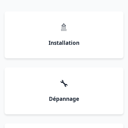
🚿
Installation
🔧
Dépannage