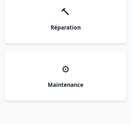
🔨
Réparation
⚙️
Maintenance