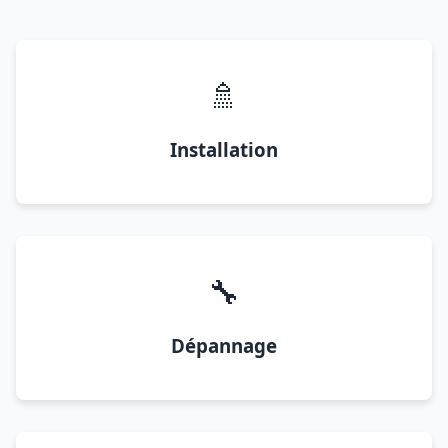
🚿
Installation
🔧
Dépannage