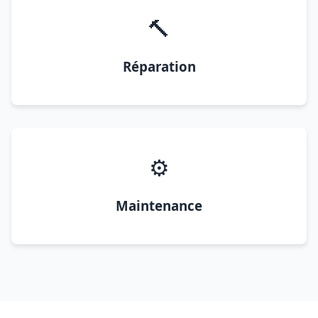
🔨
Réparation
⚙️
Maintenance