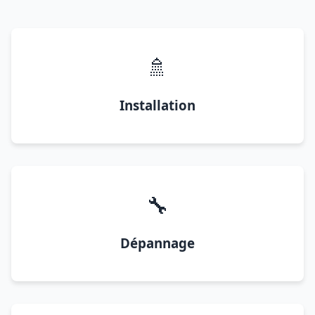
🚿
Installation
🔧
Dépannage