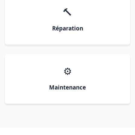
🔨
Réparation
⚙️
Maintenance