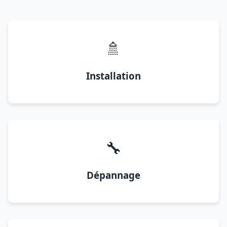
🚿
Installation
🔧
Dépannage