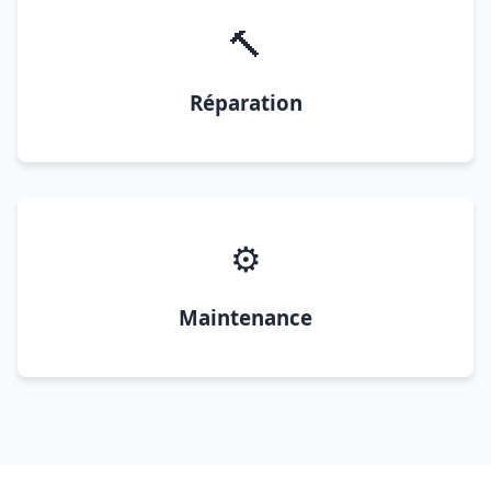
🔨
Réparation
⚙️
Maintenance