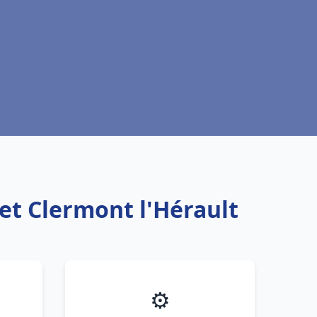
et Clermont l'Hérault
⚙️