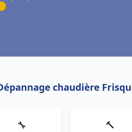
n Dépannage chaudière Frisqu
🔧
🔨