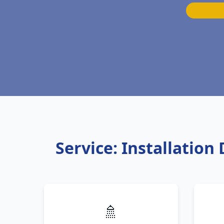
Service: Installatio
🚿