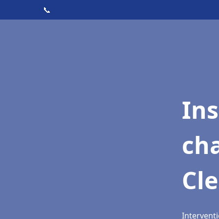
📞
In
cha
Cle
Interventi