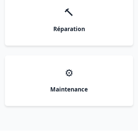
🔨
Réparation
⚙️
Maintenance