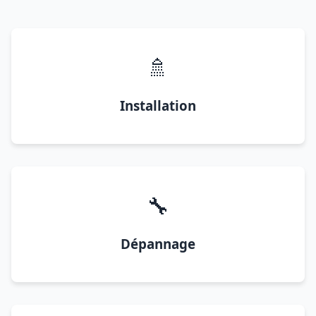
🚿
Installation
🔧
Dépannage