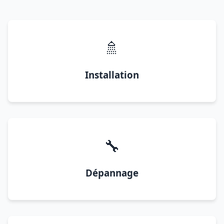
🚿
Installation
🔧
Dépannage