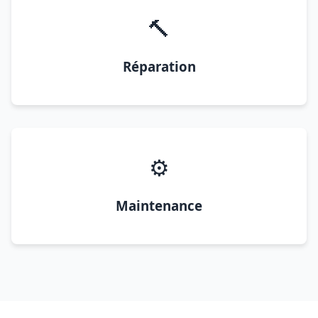
🔨
Réparation
⚙️
Maintenance