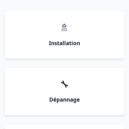
🚿
Installation
🔧
Dépannage