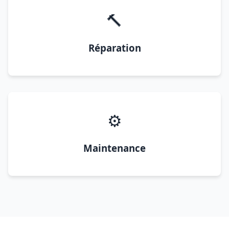
🔨
Réparation
⚙️
Maintenance