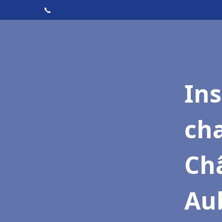
📞
In
cha
Ch
Au