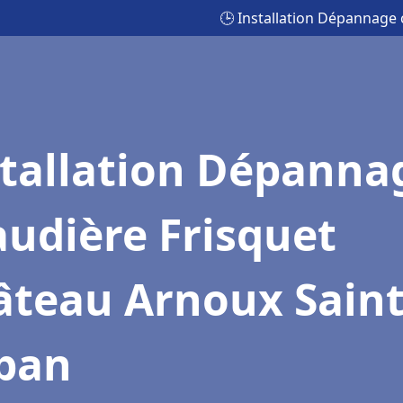
🕒 Installation Dépannage
stallation Dépanna
udière Frisquet
âteau Arnoux Sain
ban