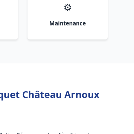
⚙️
Maintenance
squet Château Arnoux