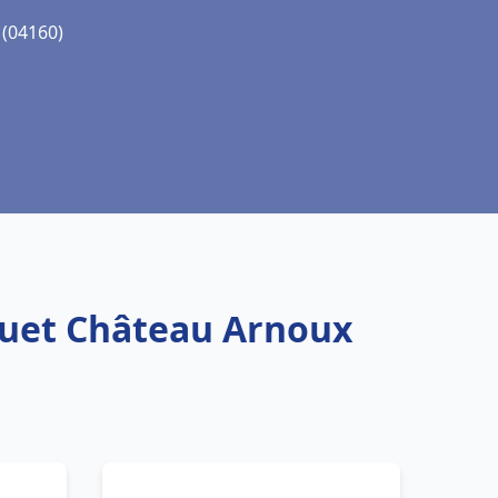
 (04160)
squet Château Arnoux