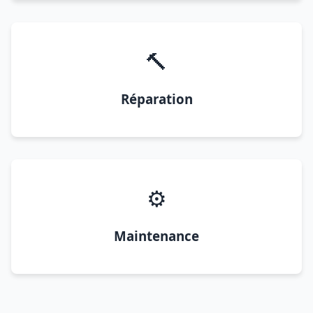
🔨
Réparation
⚙️
Maintenance