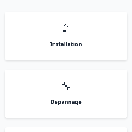
🚿
Installation
🔧
Dépannage