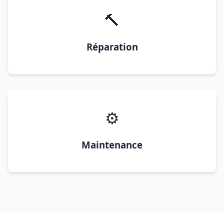
🔨
Réparation
⚙️
Maintenance