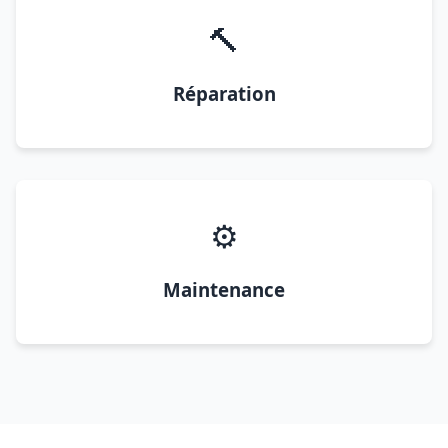
🔨
Réparation
⚙️
Maintenance