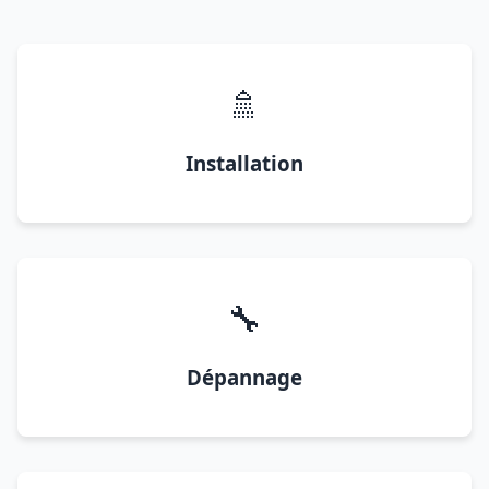
🚿
Installation
🔧
Dépannage