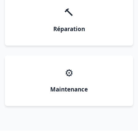
🔨
Réparation
⚙️
Maintenance