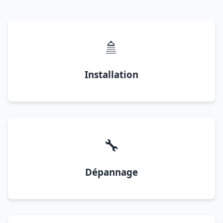
🚿
Installation
🔧
Dépannage