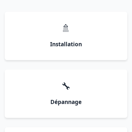
🚿
Installation
🔧
Dépannage