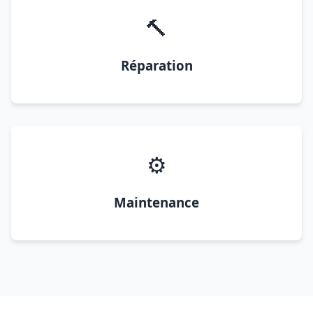
🔨
Réparation
⚙️
Maintenance