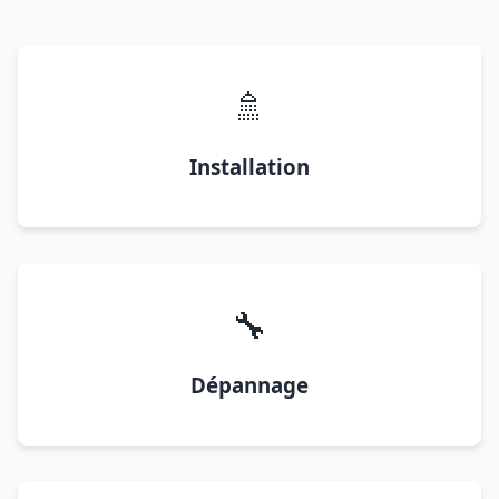
🚿
Installation
🔧
Dépannage