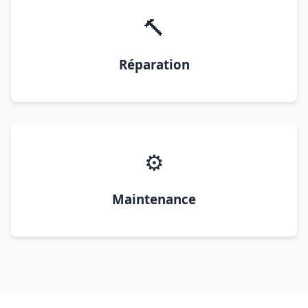
🔨
Réparation
⚙️
Maintenance