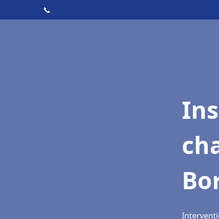
📞
In
cha
Bo
Intervent