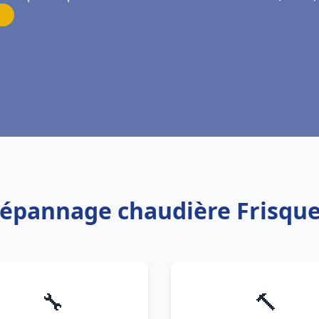
 Dépannage chaudière Frisq
🔧
🔨