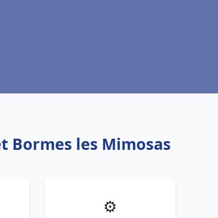
uet Bormes les Mimosas
⚙️