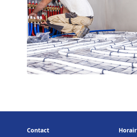
Contact
Horair