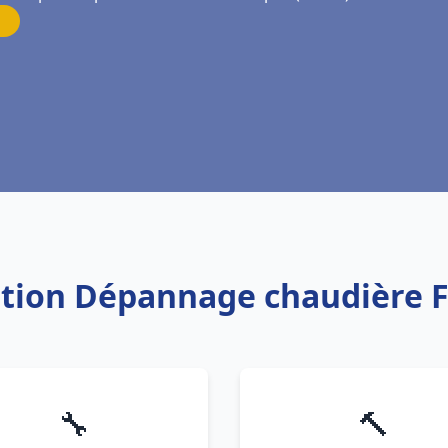
lation Dépannage chaudière
🔧
🔨