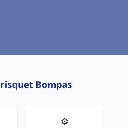
 Frisquet Bompas
⚙️