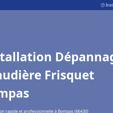
🕒 Ins
stallation Dépanna
udière Frisquet
mpas
ion rapide et professionnelle à Bompas (66430)