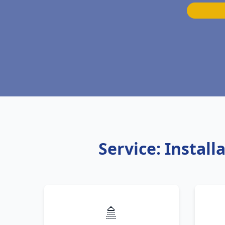
Service: Instal
🚿