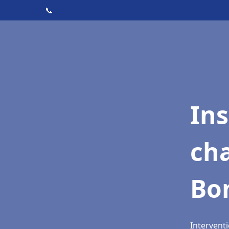
📞
In
cha
Bo
Intervent