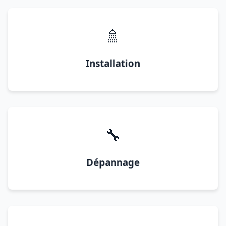
🚿
Installation
🔧
Dépannage