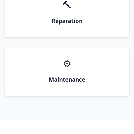
🔨
Réparation
⚙️
Maintenance