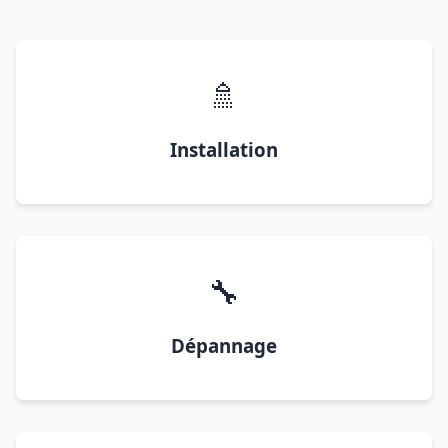
🚿
Installation
🔧
Dépannage