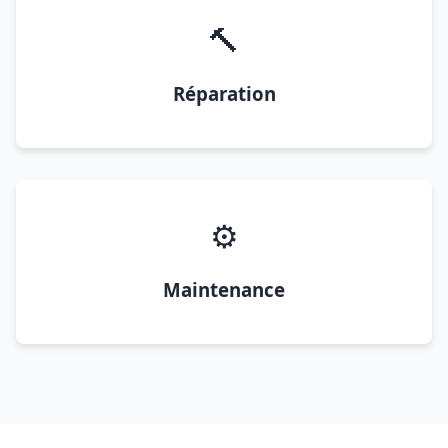
🔨
Réparation
⚙️
Maintenance