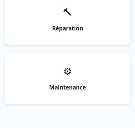
🔨
Réparation
⚙️
Maintenance