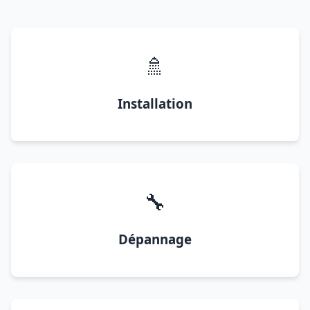
🚿
Installation
🔧
Dépannage