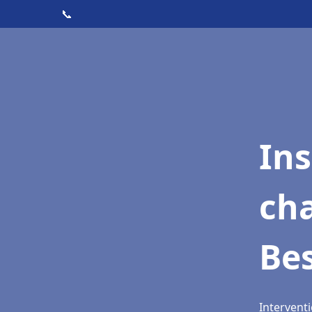
📞
In
cha
Be
Intervent