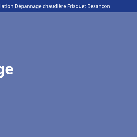
allation Dépannage chaudière Frisquet Besançon
ge