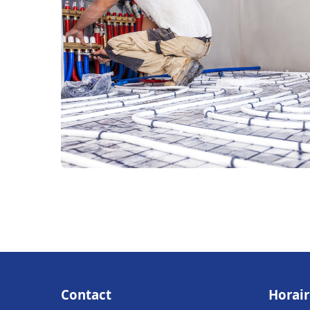
Contact
Horair