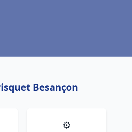
risquet Besançon
⚙️