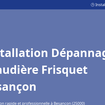
🕒 Inst
stallation Dépanna
udière Frisquet
sançon
ion rapide et professionnelle à Besançon (25000)