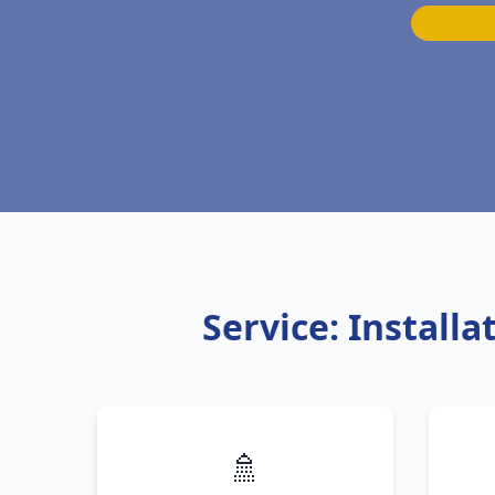
Service: Instal
🚿