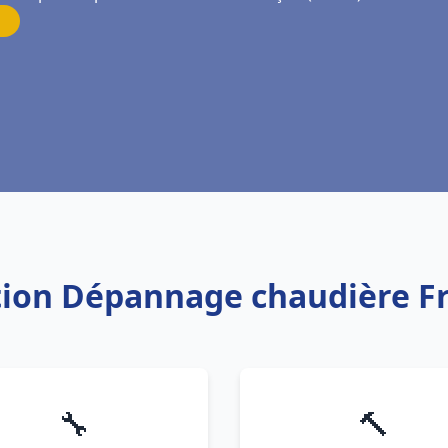
lation Dépannage chaudière F
🔧
🔨