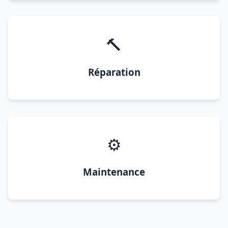
🔨
Réparation
⚙️
Maintenance