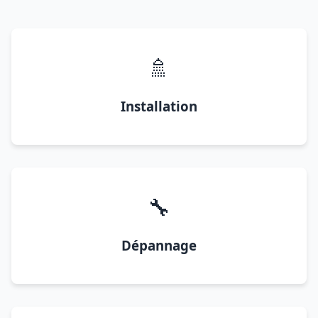
🚿
Installation
🔧
Dépannage