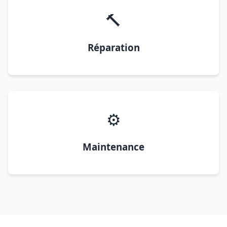
🔨
Réparation
⚙️
Maintenance