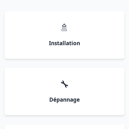
🚿
Installation
🔧
Dépannage