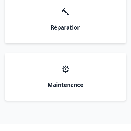
🔨
Réparation
⚙️
Maintenance