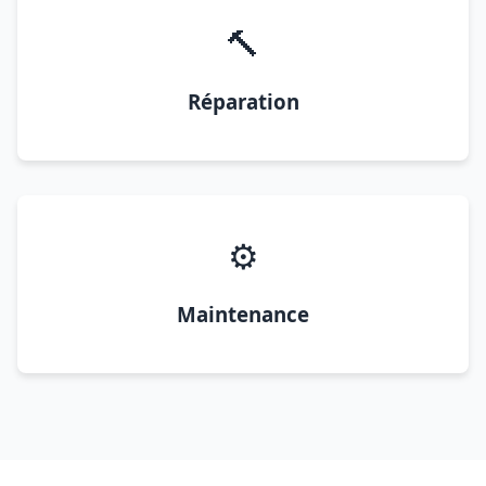
🔨
Réparation
⚙️
Maintenance