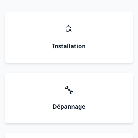
🚿
Installation
🔧
Dépannage